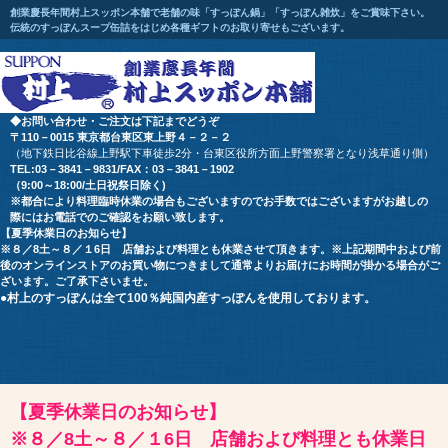
創業慶長年間村上スッポン本舗で老舗の味「すっぽん鍋」「すっぽん雑炊」をご賞味下さい。
伝統のすっぽんスープ缶詰をはじめ各種ギフトのお取り寄せもございます。
◆お問い合わせ・ご注文は下記までどうぞ
〒110－0015 東京都台東区東上野４－２－２
（地下鉄日比谷線上野駅下車徒歩2分・台東区役所方面上野警察署となり浅草通り側）
TEL:03－3841－9831/FAX：03－3841－1902
（9:00～18:00/土日祝祭日除く)
※都合により料理臨時休業の場合もございます
のでお手数ではございますが
お越しの
際にはお電話でのご確認をお願い致します。
【夏季休業日のお知らせ】
※８／8土～８／１6日 店舗および料理とも休業させて頂きます。※上記期間中および前
後のオンラインストアのお買い物につきまして通常よりお届けにお時間が掛かる場合がご
ざいます。ご了承下さいませ。
●村上のすっぽんは全て100％純国内産すっぽんを使用しております。
【夏季休業日のお知らせ】
※８／8土～８／１6日 店舗および料理とも休業日