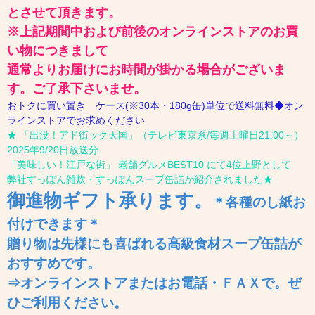
とさせて頂きます。
※上記期間中および前後のオンラインストアのお買
い物につきまして
通常よりお届けにお時間が掛かる場合がございま
す。ご了承下さいませ。
おトクに買い置き ケース(※30本・180g缶)単位で送料無料◆オン
ラインストアでお求めください
★ 「出没！アド街ック天国」（テレビ東京系/毎週土曜日21:00～）
2025年9/20日放送分
「美味しい！江戸な街」 老舗グルメBEST10 にて4位上野として
弊社すっぽん雑炊・すっぽんスープ缶詰が紹介されました★
御進物ギフト
承ります
。
＊各種のし紙お
付けできます＊
贈り物は先様にも喜ばれる高級食材スープ缶詰が
おすすめです。
⇒オンラインストアまたはお電話・ＦＡＸで。ぜ
ひご利用ください。