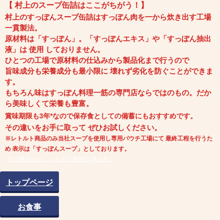
【 村上のスープ缶詰はここがちがう！】
村上のすっぽんスープ缶詰はすっぽん肉を一から炊き出す工場
一貫製法。
原材料は「すっぽん」。「すっぽんエキス」や「すっぽん抽出
液」は 使用 しておりません。
ひとつの工場で原材料の仕込みから製品化まで行うので
旨味成分も栄養成分も
最小限に 壊れず劣化を防ぐことができま
す。
もちろん味はすっぽん料理一筋の専門店ならではのもの。
だか
ら美味しくて栄養も豊富。
賞味期限も3年*なので保存食としての備蓄にもおすすめです。
その違いをお手に取って ぜひお試しください。
※レトルト商品のみ当社スープを使用し専用パウチ工場にて 最終工程を行うた
め 表示は「すっぽんスープ」としております。
*缶詰商品のみ。レトルト商品は18カ月。
トップページ
お食事