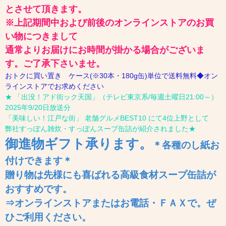
とさせて頂きます。
※上記期間中および前後のオンラインストアのお買
い物につきまして
通常よりお届けにお時間が掛かる場合がございま
す。ご了承下さいませ。
おトクに買い置き ケース(※30本・180g缶)単位で送料無料◆オン
ラインストアでお求めください
★ 「出没！アド街ック天国」（テレビ東京系/毎週土曜日21:00～）
2025年9/20日放送分
「美味しい！江戸な街」 老舗グルメBEST10 にて4位上野として
弊社すっぽん雑炊・すっぽんスープ缶詰が紹介されました★
御進物ギフト
承ります
。
＊各種のし紙お
付けできます＊
贈り物は先様にも喜ばれる高級食材スープ缶詰が
おすすめです。
⇒オンラインストアまたはお電話・ＦＡＸで。ぜ
ひご利用ください。