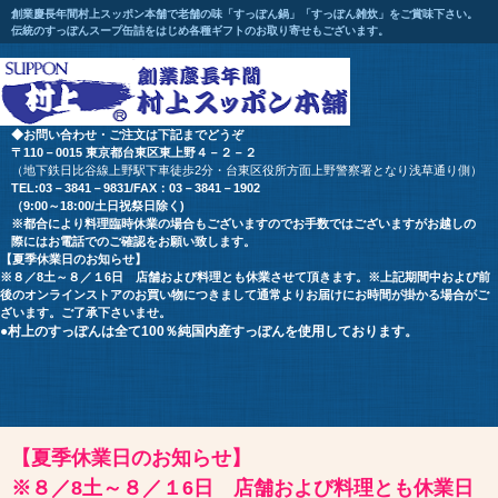
創業慶長年間村上スッポン本舗で老舗の味「すっぽん鍋」「すっぽん雑炊」をご賞味下さい。
伝統のすっぽんスープ缶詰をはじめ各種ギフトのお取り寄せもございます。
◆お問い合わせ・ご注文は下記までどうぞ
〒110－0015 東京都台東区東上野４－２－２
（地下鉄日比谷線上野駅下車徒歩2分・台東区役所方面上野警察署となり浅草通り側）
TEL:03－3841－9831/FAX：03－3841－1902
（9:00～18:00/土日祝祭日除く)
※都合により料理臨時休業の場合もございます
のでお手数ではございますが
お越しの
際にはお電話でのご確認をお願い致します。
【夏季休業日のお知らせ】
※８／8土～８／１6日 店舗および料理とも休業させて頂きます。※上記期間中および前
後のオンラインストアのお買い物につきまして通常よりお届けにお時間が掛かる場合がご
ざいます。ご了承下さいませ。
●村上のすっぽんは全て100％純国内産すっぽんを使用しております。
【夏季休業日のお知らせ】
※８／8土～８／１6日 店舗および料理とも休業日