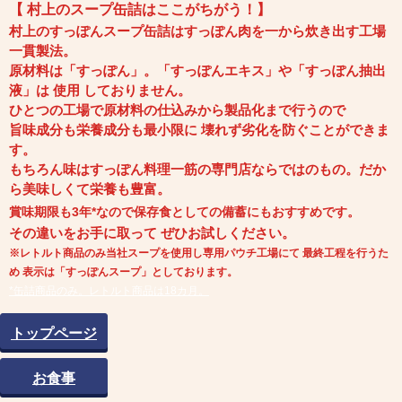
【 村上のスープ缶詰はここがちがう！】
村上のすっぽんスープ缶詰はすっぽん肉を一から炊き出す工場
一貫製法。
原材料は「すっぽん」。「すっぽんエキス」や「すっぽん抽出
液」は 使用 しておりません。
ひとつの工場で原材料の仕込みから製品化まで行うので
旨味成分も栄養成分も
最小限に 壊れず劣化を防ぐことができま
す。
もちろん味はすっぽん料理一筋の専門店ならではのもの。
だか
ら美味しくて栄養も豊富。
賞味期限も3年*なので保存食としての備蓄にもおすすめです。
その違いをお手に取って ぜひお試しください。
※レトルト商品のみ当社スープを使用し専用パウチ工場にて 最終工程を行うた
め 表示は「すっぽんスープ」としております。
*缶詰商品のみ。レトルト商品は18カ月。
トップページ
お食事