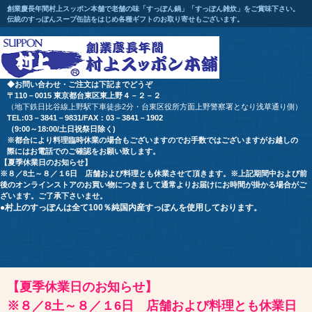
創業慶長年間村上スッポン本舗で老舗の味「すっぽん鍋」「すっぽん雑炊」をご賞味下さい。
伝統のすっぽんスープ缶詰をはじめ各種ギフトのお取り寄せもございます。
◆お問い合わせ・ご注文は下記までどうぞ
〒110－0015 東京都台東区東上野４－２－２
（地下鉄日比谷線上野駅下車徒歩2分・台東区役所方面上野警察署となり浅草通り側）
TEL:03－3841－9831/FAX：03－3841－1902
（9:00～18:00/土日祝祭日除く)
※都合により料理臨時休業の場合もございます
のでお手数ではございますが
お越しの
際にはお電話でのご確認をお願い致します。
【夏季休業日のお知らせ】
※８／8土～８／１6日 店舗および料理とも休業させて頂きます。※上記期間中および前
後のオンラインストアのお買い物につきまして通常よりお届けにお時間が掛かる場合がご
ざいます。ご了承下さいませ。
●村上のすっぽんは全て100％純国内産すっぽんを使用しております。
【夏季休業日のお知らせ】
※８／8土～８／１6日 店舗および料理とも休業日