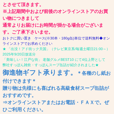
とさせて頂きます。
※上記期間中および前後のオンラインストアのお買
い物につきまして
通常よりお届けにお時間が掛かる場合がございま
す。ご了承下さいませ。
おトクに買い置き ケース(※30本・180g缶)単位で送料無料◆オン
ラインストアでお求めください
★ 「出没！アド街ック天国」（テレビ東京系/毎週土曜日21:00～）
2025年9/20日放送分
「美味しい！江戸な街」 老舗グルメBEST10 にて4位上野として
弊社すっぽん雑炊・すっぽんスープ缶詰が紹介されました★
御進物ギフト
承ります
。
＊各種のし紙お
付けできます＊
贈り物は先様にも喜ばれる高級食材スープ缶詰が
おすすめです。
⇒オンラインストアまたはお電話・ＦＡＸで。ぜ
ひご利用ください。