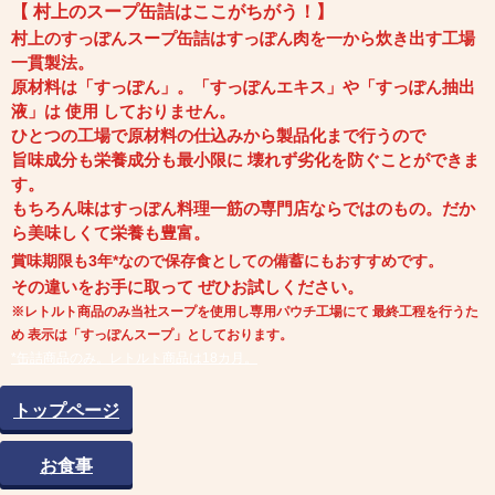
【 村上のスープ缶詰はここがちがう！】
村上のすっぽんスープ缶詰はすっぽん肉を一から炊き出す工場
一貫製法。
原材料は「すっぽん」。「すっぽんエキス」や「すっぽん抽出
液」は 使用 しておりません。
ひとつの工場で原材料の仕込みから製品化まで行うので
旨味成分も栄養成分も
最小限に 壊れず劣化を防ぐことができま
す。
もちろん味はすっぽん料理一筋の専門店ならではのもの。
だか
ら美味しくて栄養も豊富。
賞味期限も3年*なので保存食としての備蓄にもおすすめです。
その違いをお手に取って ぜひお試しください。
※レトルト商品のみ当社スープを使用し専用パウチ工場にて 最終工程を行うた
め 表示は「すっぽんスープ」としております。
*缶詰商品のみ。レトルト商品は18カ月。
トップページ
お食事