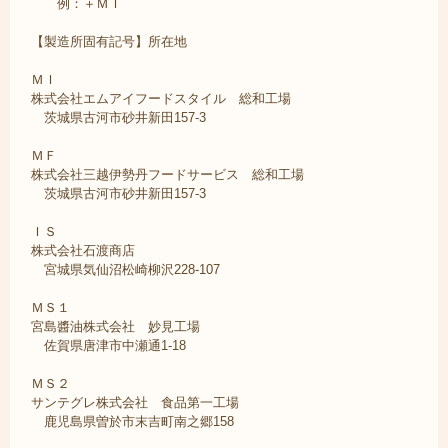
例：＋ＭＩ
【製造所固有記号】所在地
ＭＩ
株式会社エムアイフードスタイル 総和工場
茨城県古河市砂井新田157-3
ＭＦ
株式会社三越伊勢丹フードサービス 総和工場
茨城県古河市砂井新田157-3
ＩＳ
株式会社石渡商店
宮城県気仙沼松崎柳沢228-107
ＭＳ１
宮島醬油株式会社 妙見工場
佐賀県唐津市中瀬通1-18
ＭＳ２
サンテグレ株式会社 食品第一工場
鹿児島県曽於市末吉町南之郷158