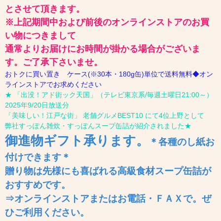
とさせて頂きます。
※上記期間中および前後のオンラインストアのお買
い物につきまして
通常よりお届けにお時間が掛かる場合がございま
す。ご了承下さいませ。
おトクに買い置き ケース(※30本・180g缶)単位で送料無料◆オン
ラインストアでお求めください
★ 「出没！アド街ック天国」（テレビ東京系/毎週土曜日21:00～）
2025年9/20日放送分
「美味しい！江戸な街」 老舗グルメBEST10 にて4位上野として
弊社すっぽん雑炊・すっぽんスープ缶詰が紹介されました★
御進物ギフト
承ります
。
＊各種のし紙お
付けできます＊
贈り物は先様にも喜ばれる高級食材スープ缶詰が
おすすめです。
⇒オンラインストアまたはお電話・ＦＡＸで。ぜ
ひご利用ください。