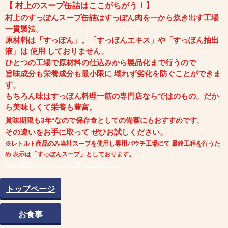
【 村上のスープ缶詰はここがちがう！】
村上のすっぽんスープ缶詰はすっぽん肉を一から炊き出す工場
一貫製法。
原材料は「すっぽん」。「すっぽんエキス」や「すっぽん抽出
液」は 使用 しておりません。
ひとつの工場で原材料の仕込みから製品化まで行うので
旨味成分も栄養成分も
最小限に 壊れず劣化を防ぐことができま
す。
もちろん味はすっぽん料理一筋の専門店ならではのもの。
だか
ら美味しくて栄養も豊富。
賞味期限も3年*なので保存食としての備蓄にもおすすめです。
その違いをお手に取って ぜひお試しください。
※レトルト商品のみ当社スープを使用し専用パウチ工場にて 最終工程を行うた
め 表示は「すっぽんスープ」としております。
*缶詰商品のみ。レトルト商品は18カ月。
トップページ
お食事