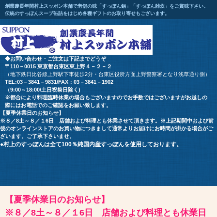
創業慶長年間村上スッポン本舗で老舗の味「すっぽん鍋」「すっぽん雑炊」をご賞味下さい。
伝統のすっぽんスープ缶詰をはじめ各種ギフトのお取り寄せもございます。
◆お問い合わせ・ご注文は下記までどうぞ
〒110－0015 東京都台東区東上野４－２－２
（地下鉄日比谷線上野駅下車徒歩2分・台東区役所方面上野警察署となり浅草通り側）
TEL:03－3841－9831/FAX：03－3841－1902
（9:00～18:00/土日祝祭日除く)
※都合により料理臨時休業の場合もございます
のでお手数ではございますが
お越しの
際にはお電話でのご確認をお願い致します。
【夏季休業日のお知らせ】
※８／8土～８／１6日 店舗および料理とも休業させて頂きます。※上記期間中および前
後のオンラインストアのお買い物につきまして通常よりお届けにお時間が掛かる場合がご
ざいます。ご了承下さいませ。
●村上のすっぽんは全て100％純国内産すっぽんを使用しております。
【夏季休業日のお知らせ】
※８／8土～８／１6日 店舗および料理とも休業日