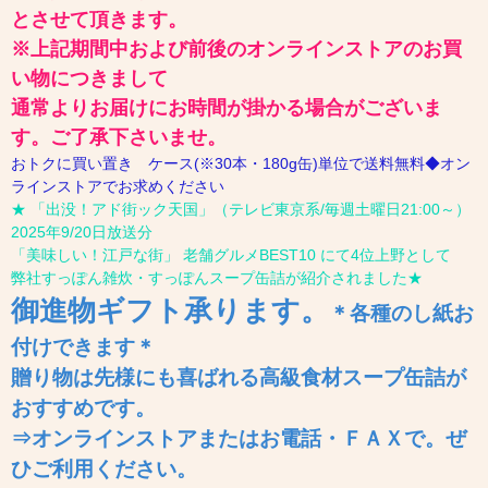
とさせて頂きます。
※上記期間中および前後のオンラインストアのお買
い物につきまして
通常よりお届けにお時間が掛かる場合がございま
す。ご了承下さいませ。
おトクに買い置き ケース(※30本・180g缶)単位で送料無料◆オン
ラインストアでお求めください
★ 「出没！アド街ック天国」（テレビ東京系/毎週土曜日21:00～）
2025年9/20日放送分
「美味しい！江戸な街」 老舗グルメBEST10 にて4位上野として
弊社すっぽん雑炊・すっぽんスープ缶詰が紹介されました★
御進物ギフト
承ります
。
＊各種のし紙お
付けできます＊
贈り物は先様にも喜ばれる高級食材スープ缶詰が
おすすめです。
⇒オンラインストアまたはお電話・ＦＡＸで。ぜ
ひご利用ください。