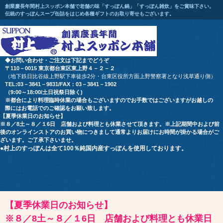
創業慶長年間村上スッポン本舗で老舗の味「すっぽん鍋」「すっぽん雑炊」をご賞味下さい。
伝統のすっぽんスープ缶詰をはじめ各種ギフトのお取り寄せもございます。
◆お問い合わせ・ご注文は下記までどうぞ
〒110－0015 東京都台東区東上野４－２－２
（地下鉄日比谷線上野駅下車徒歩2分・台東区役所方面上野警察署となり浅草通り側）
TEL:03－3841－9831/FAX：03－3841－1902
（9:00～18:00/土日祝祭日除く)
※都合により料理臨時休業の場合もございます
のでお手数ではございますが
お越しの
際にはお電話でのご確認をお願い致します。
【夏季休業日のお知らせ】
※８／8土～８／１6日 店舗および料理とも休業させて頂きます。※上記期間中および前
後のオンラインストアのお買い物につきまして通常よりお届けにお時間が掛かる場合がご
ざいます。ご了承下さいませ。
●村上のすっぽんは全て100％純国内産すっぽんを使用しております。
【夏季休業日のお知らせ】
※８／8土～８／１6日 店舗および料理とも休業日