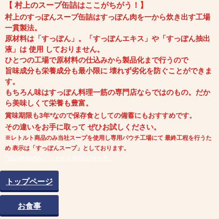
【 村上のスープ缶詰はここがちがう！】
村上のすっぽんスープ缶詰はすっぽん肉を一から炊き出す工場
一貫製法。
原材料は「すっぽん」。「すっぽんエキス」や「すっぽん抽出
液」は 使用 しておりません。
ひとつの工場で原材料の仕込みから製品化まで行うので
旨味成分も栄養成分も
最小限に 壊れず劣化を防ぐことができま
す。
もちろん味はすっぽん料理一筋の専門店ならではのもの。
だか
ら美味しくて栄養も豊富。
賞味期限も3年*なので保存食としての備蓄にもおすすめです。
その違いをお手に取って ぜひお試しください。
※レトルト商品のみ当社スープを使用し専用パウチ工場にて 最終工程を行うた
め 表示は「すっぽんスープ」としております。
*缶詰商品のみ。レトルト商品は18カ月。
トップページ
お食事