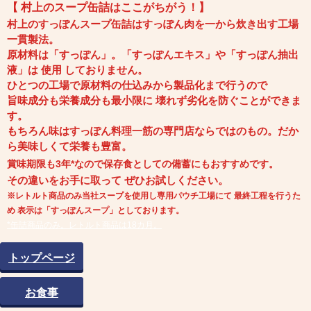
【 村上のスープ缶詰はここがちがう！】
村上のすっぽんスープ缶詰はすっぽん肉を一から炊き出す工場
一貫製法。
原材料は「すっぽん」。「すっぽんエキス」や「すっぽん抽出
液」は 使用 しておりません。
ひとつの工場で原材料の仕込みから製品化まで行うので
旨味成分も栄養成分も
最小限に 壊れず劣化を防ぐことができま
す。
もちろん味はすっぽん料理一筋の専門店ならではのもの。
だか
ら美味しくて栄養も豊富。
賞味期限も3年*なので保存食としての備蓄にもおすすめです。
その違いをお手に取って ぜひお試しください。
※レトルト商品のみ当社スープを使用し専用パウチ工場にて 最終工程を行うた
め 表示は「すっぽんスープ」としております。
*缶詰商品のみ。レトルト商品は18カ月。
トップページ
お食事