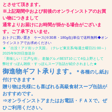
とさせて頂きます。
※上記期間中および前後のオンラインストアのお買
い物につきまして
通常よりお届けにお時間が掛かる場合がございま
す。ご了承下さいませ。
おトクに買い置き ケース(※30本・180g缶)単位で送料無料◆オン
ラインストアでお求めください
★ 「出没！アド街ック天国」（テレビ東京系/毎週土曜日21:00～）
2025年9/20日放送分
「美味しい！江戸な街」 老舗グルメBEST10 にて4位上野として
弊社すっぽん雑炊・すっぽんスープ缶詰が紹介されました★
御進物ギフト
承ります
。
＊各種のし紙お
付けできます＊
贈り物は先様にも喜ばれる高級食材スープ缶詰が
おすすめです。
⇒オンラインストアまたはお電話・ＦＡＸで。ぜ
ひご利用ください。