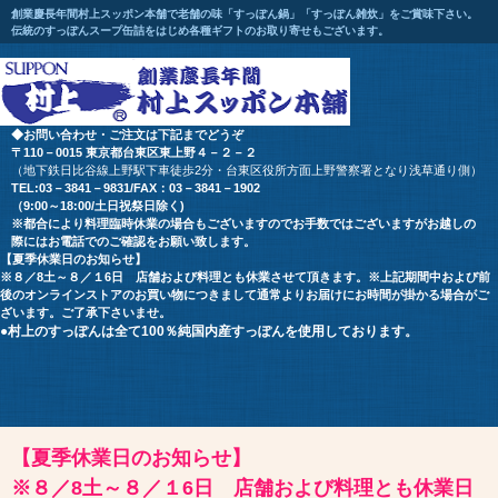
創業慶長年間村上スッポン本舗で老舗の味「すっぽん鍋」「すっぽん雑炊」をご賞味下さい。
伝統のすっぽんスープ缶詰をはじめ各種ギフトのお取り寄せもございます。
◆お問い合わせ・ご注文は下記までどうぞ
〒110－0015 東京都台東区東上野４－２－２
（地下鉄日比谷線上野駅下車徒歩2分・台東区役所方面上野警察署となり浅草通り側）
TEL:03－3841－9831/FAX：03－3841－1902
（9:00～18:00/土日祝祭日除く)
※都合により料理臨時休業の場合もございます
のでお手数ではございますが
お越しの
際にはお電話でのご確認をお願い致します。
【夏季休業日のお知らせ】
※８／8土～８／１6日 店舗および料理とも休業させて頂きます。※上記期間中および前
後のオンラインストアのお買い物につきまして通常よりお届けにお時間が掛かる場合がご
ざいます。ご了承下さいませ。
●村上のすっぽんは全て100％純国内産すっぽんを使用しております。
【夏季休業日のお知らせ】
※８／8土～８／１6日 店舗および料理とも休業日