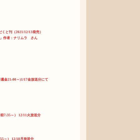
だくと刊（2021/12/13発売）
」作者：ナリムラ さん
21:00～)1/17金放送分にて
35～） 12/11火放送分
～） 12/18月放送分