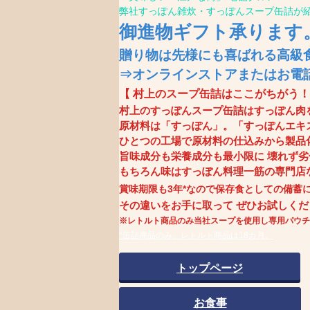
弊社すっぽん雑炊・すっぽんスープ缶詰が
御進物ギフト
承ります
贈り物は先様にも喜ばれる高級
⇒オンラインストアまたはお電
【 村上のスープ缶詰はここがちがう
村上のすっぽんスープ缶詰はすっぽん肉
原材料は「すっぽん」。「すっぽんエキス
ひとつの工場で原材料の仕込みから製品
旨味成分も栄養成分も
最小限に 壊れず
もちろん味はすっぽん料理一筋の専門店
賞味期限も3年*なので保存食としての備蓄
その違いをお手に取って ぜひお試しくだ
※レトルト商品のみ当社スープを使用し専用パウチ
*缶詰商品のみ。レトルト商品は18カ月。
トップページ
お食事