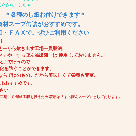
紹介されました★
。
＊各種のし紙お付けできます＊
食材スープ缶詰がおすすめです。
話・ＦＡＸで。ぜひご利用ください。
！】
を一から炊き出す工場一貫製法。
」や「すっぽん抽出液」は 使用 しておりません。
化まで行うので
劣化を防ぐことができます。
ならではのもの。
だから美味しくて栄養も豊富。
にもおすすめです。
さい。
工場にて 最終工程を行うため 表示は「すっぽんスープ」としております。