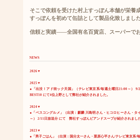
そこで依頼を受けた村上すっぽん本舗が栄養
すっぽんを
初めて缶詰として製品化致しまし
信頼と実績――全国有名百貨店、スーパーで
NEWS
2026▼
2
025▼
●「出没！アド街ック天国」（テレビ東京系/毎週土曜日21:00～） 
BEST10 にて4位上野として
弊社が紹介されました。
2024▼
●「ベスコングルメ」（出演：麒麟 川島明さん・ヒコロヒーさん・タイムマシ
～） 2/11日放送分 にて 弊社すっぽんビアンドスープが紹介されまし
2023▼
●「男子ごはん」（出演：国分太一さん・栗原心平さん/テレビ東京系/毎週