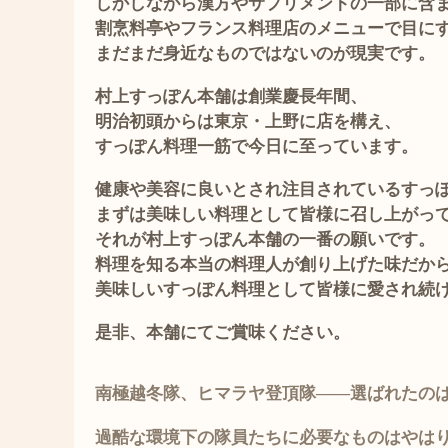
しかしながら漢方やサプリメントの一部に含
割烹料亭やフランス料理店のメニューで
目に
まだまだ身近なものではないのが現実です。
村上すっぽん本舗は創業慶長年間、
明治初頭からは東京・上野に店を構え、
すっぽん料理一筋で今日に至っています。
健康や美容に良いとされ注目されているすっ
まずは美味しい料理として
皆様に召し上がっ
それが村上すっぽん本舗の一番の願いです。
料理を知る本当の料理人が創り上げた味だか
美味しいすっぽん料理として
皆様に愛され続
是非、本舗にてご賞味ください
。
南極越冬隊、ヒマラヤ登頂隊――選ばれたの
過
酷な環境下の隊員たちに必要なものはやは