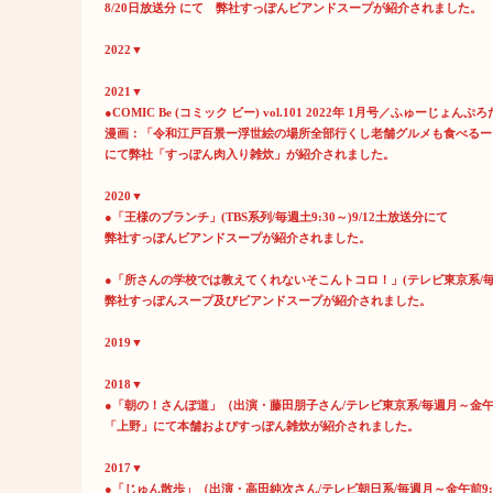
8/20日放送分 にて 弊社すっぽんビアンドスープが紹介されました。
2022▼
2021▼
●COMIC Be (コミック ビー) vol.101 2022年 1月号／ふゅーじょんぷろ
漫画：「令和江戸百景ー浮世絵の場所全部行くし老舗グルメも食べるー
にて弊社「すっぽん肉入り雑炊」が紹介されました。
2020▼
●「王様のブランチ」(TBS系列/毎週土9:30～)9/12土放送分にて
弊社すっぽんビアンドスープが紹介されました。
●「所さんの学校では教えてくれないそこんトコロ！」(テレビ東京系/毎週金
弊社すっぽんスープ及びビアンドスープが紹介されました。
2019▼
2018▼
●「朝の！さんぽ道」（出演・藤田朋子さん/テレビ東京系/毎週月～金午前7:
「上野」にて本舗およびすっぽん雑炊が紹介されました。
2017▼
●「じゅん散歩」（出演・高田純次さん/テレビ朝日系/毎週月～金午前9:55