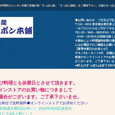
長年間村上スッポン本舗で老舗の味「すっぽん鍋」「すっぽん雑炊」をご賞味下さい。伝統のすっぽ
◆お問い合わせ・ご注文は下記
〒110－0015 東京都台東
（地下鉄日比谷線上野駅下車徒
TEL:03－3841－9831/FAX：0
（9:00～18:00/土日祝祭日除く)
※都合により料理臨時休業の場
にはお電話でのご確認をお願い
【夏季休業日のお知らせ】
※８／8土～８／１6日 店舗
前後のオンラインストアのお買
がございます。ご了承下さいま
●村上のすっぽんは全て10
よび料理とも休業日とさせて頂きます。
インストアのお買い物につきまして
場合がございます。ご了承下さいませ。
g缶)単位で送料無料◆オンラインストアでお求めください
週土曜日21:00～） 2025年9/20日放送分
0 にて4位上野として