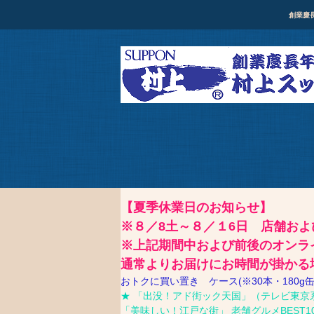
創業慶
【夏季休業日のお知らせ】
※８／8土～８／１6日 店舗お
※上記期間中および前後のオンラ
通常よりお届けにお時間が掛かる
おトクに買い置き ケース(※30本・180
★ 「出没！アド街ック天国」（テレビ東京系/毎
「美味しい！江戸な街」 老舗グルメBEST1