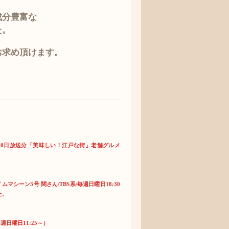
成分豊富な
た。
お求め頂けます。
9/20日放送分「美味しい！江戸な街」老舗グルメ
ーン3号 関さん/TBS系/毎週日曜日18:30
た。
日曜日11:25～）