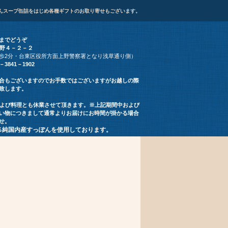
んスープ缶詰をはじめ各種ギフトのお取り寄せもございます。
までどうぞ
区東上野４－２－２
歩2分・台東区役所方面上野警察署となり浅草通り側）
3－3841－1902
合もございます
のでお手数ではございますが
お越しの際
致します。
および料理とも休業させて頂きます。※上記期間中および
い物につきまして通常よりお届けにお時間が掛かる場合
せ。
0％純国内産すっぽんを使用しております。